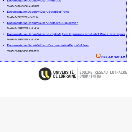
DocumentationDepuisV4Json/Prerequis
Modifié le
2020/06/17
à
14:04:09
DocumentationDepuisV4Json/ScriptGetTraffic
Modifié le
2020/06/11
à
14:53:24
DocumentationDepuisV4Json/UtilitairesDExploitation
Modifié le
2019/06/27
à
10:16:10
DocumentationDepuisV4Json/ScriptsMajDesOrganismesSansTraficEtSansTraficDepuis
Modifié le
2019/06/27
à
10:14:30
DocumentationDepuisV4Json/DocumentationDepuisV4Json
Modifié le
2019/06/27
à
08:39:45
RSS 2.0
RDF 1.0