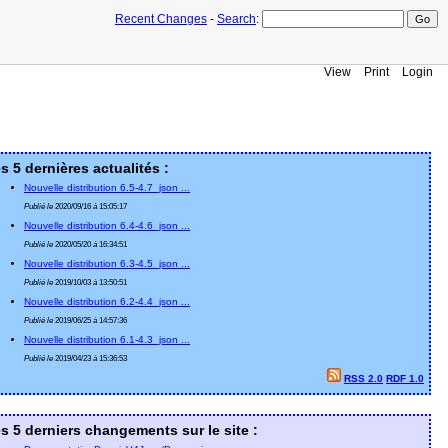
Recent Changes
-
Search
:
View
Print
Login
s 5 dernières actualités :
Nouvelle distribution 6.5-4.7_json ...
Publié le
2020/09/16
à
15:05:17
Nouvelle distribution 6.4-4.6_json ...
Publié le
2020/05/20
à
16:34:51
Nouvelle distribution 6.3-4.5_json ...
Publié le
2019/10/03
à
13:50:51
Nouvelle distribution 6.2-4.4_json ...
Publié le
2019/06/25
à
14:57:36
Nouvelle distribution 6.1-4.3_json ...
Publié le
2019/04/23
à
15:36:53
RSS 2.0
RDF 1.0
s 5 derniers changements sur le site :